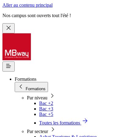
Aller au contenu principal
Nos campus sont ouverts tout l'été !
Formations
Formations
Par niveau
Bac +2
Bac +3
Bac +5
Toutes les formations
Par secteur
Achat Tourisme & Logistique