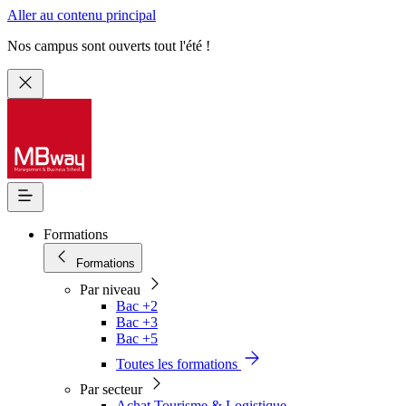
Aller au contenu principal
Nos campus sont ouverts tout l'été !
Formations
Formations
Par niveau
Bac +2
Bac +3
Bac +5
Toutes les formations
Par secteur
Achat Tourisme & Logistique