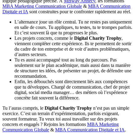
logique pédagogique précise. À
MBway Annecy
, les formations
MBA Marketing Communication Globale
&
MBA Communication
Digitale et IA
sont construites pour te confronter rapidement au réel.
L’alternance joue un rôle central. Tu ne restes pas uniquement
en salle de cours. Tu appliques, tu testes, tu te trompes parfois.
Et c’est souvent là que tu progresses le plus.
Les projets concrets, comme le
Digital Charity Trophy
,
viennent compléter cette expérience. Ils te permettent de sortir
du cadre de ton entreprise et de voir d’autres problématiques,
d’autres secteurs.
Tu es aussi accompagné tout au long du parcours. Pas
seulement sur le plan académique, mais aussi dans ta manière
de structurer tes idées, de présenter un projet, de défendre une
recommandation.
Enfin, les débouchés sont directement liés aux compétences
que tu développes. Chargé de communication, chef de projet
digital, social media manager… des métiers où l’expérience
concrète fait souvent la différence.
Tu l’auras compris, le
Digital Charity Trophy
n’est pas un simple
exercice. C’est un terrain d’expérimentation, parfois exigeant,
souvent formateur. Tu veux toi aussi travailler sur des projets
concrets et engagés ? Rejoins les formations
MBA Marketing
Communication Globale
&
MBA Communication Digitale et IA
.