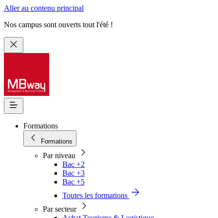
Aller au contenu principal
Nos campus sont ouverts tout l'été !
Formations
Formations
Par niveau
Bac +2
Bac +3
Bac +5
Toutes les formations
Par secteur
Achat Tourisme & Logistique