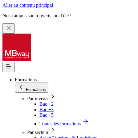
Aller au contenu principal
Nos campus sont ouverts tout l'été !
Formations
Formations
Par niveau
Bac +2
Bac +3
Bac +5
Toutes les formations
Par secteur
Achat Tourisme & Logistique