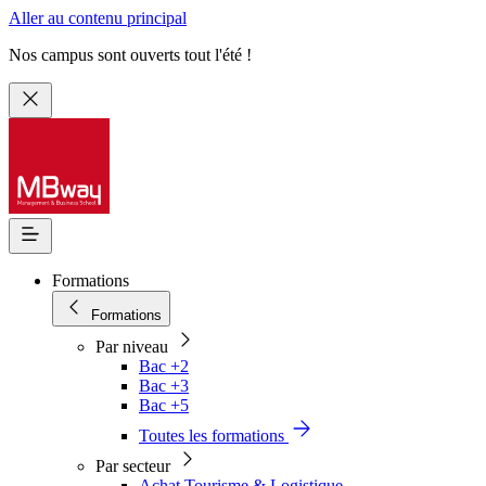
Aller au contenu principal
Nos campus sont ouverts tout l'été !
Formations
Formations
Par niveau
Bac +2
Bac +3
Bac +5
Toutes les formations
Par secteur
Achat Tourisme & Logistique