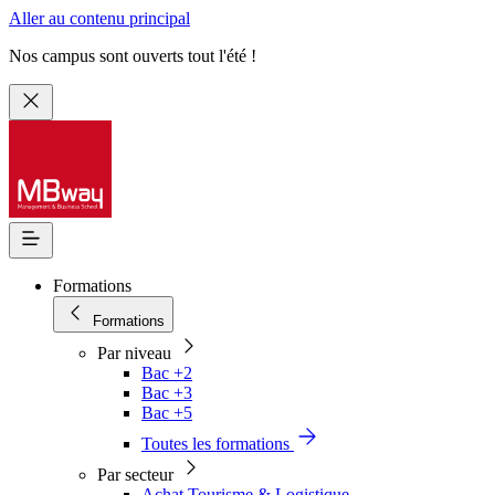
Aller au contenu principal
Nos campus sont ouverts tout l'été !
Formations
Formations
Par niveau
Bac +2
Bac +3
Bac +5
Toutes les formations
Par secteur
Achat Tourisme & Logistique