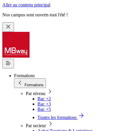
Aller au contenu principal
Nos campus sont ouverts tout l'été !
Formations
Formations
Par niveau
Bac +2
Bac +3
Bac +5
Toutes les formations
Par secteur
Achat Tourisme & Logistique