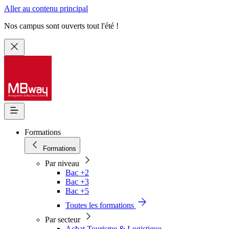
Aller au contenu principal
Nos campus sont ouverts tout l'été !
Formations
Formations
Par niveau
Bac +2
Bac +3
Bac +5
Toutes les formations
Par secteur
Achat Tourisme & Logistique