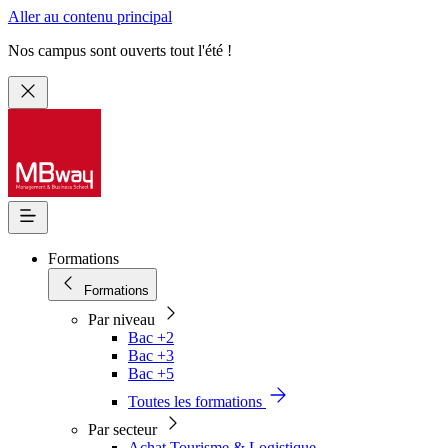
Aller au contenu principal
Nos campus sont ouverts tout l'été !
Formations
Formations
Par niveau
Bac +2
Bac +3
Bac +5
Toutes les formations
Par secteur
Achat Tourisme & Logistique