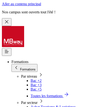
Aller au contenu principal
Nos campus sont ouverts tout l'été !
Formations
Formations
Par niveau
Bac +2
Bac +3
Bac +5
Toutes les formations
Par secteur
Achat Tourisme & Logistique