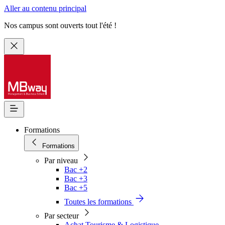
Aller au contenu principal
Nos campus sont ouverts tout l'été !
Formations
Formations
Par niveau
Bac +2
Bac +3
Bac +5
Toutes les formations
Par secteur
Achat Tourisme & Logistique