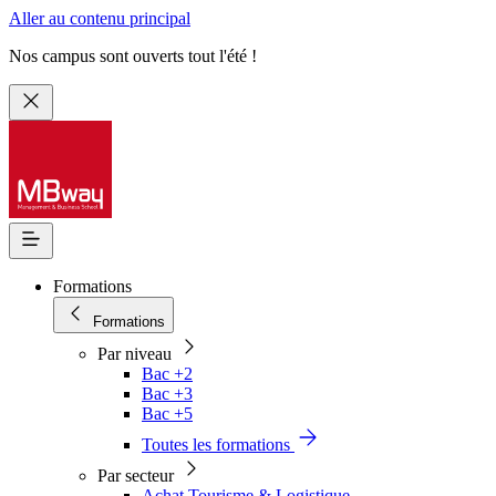
Aller au contenu principal
Nos campus sont ouverts tout l'été !
Formations
Formations
Par niveau
Bac +2
Bac +3
Bac +5
Toutes les formations
Par secteur
Achat Tourisme & Logistique