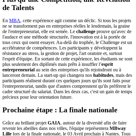
de Talents
En
MBA
, cette expérience agit comme un déclic. Si tous les projets
ne se transforment pas en entreprises réelles le lendemain, la graine
de l'entrepreneuriat, elle est semée. Le
challenge
prouve qu'avec de
l'audace et une méthode structurée, l'innovation est à la portée de
tous ceux qui osent essayer. Au-delà du trophée, le Challenge est un
accélérateur de compétences. Les participants y développent la
résistance au stress, la gestion de projet, l'art oratoire et, surtout
l'esprit d'équipe. En sortant de cette expérience, les étudiants ne sont
plus seulement des diplômés mais prêts à insuffler l’
esprit
entrepreneurial
au sein des entreprises qu'ils rejoindront ou à
lanceront demain. La start-up qui changera nos
habitudes
, mais des
participants réalisent durant ces quelques jours qu'ils sont faits pour
l'entrepreneuriat, tandis que d'autres comprennent qu'ils préfèrent le
cadre structuré du salariat. Dans les deux cas, c'est un gain de temps
précieux pour leur orientation future.
Prochaine étape : La finale nationale
Grâce au brillant projet
GAIA
, autour de la diversité afin de faire
revenir les abeilles dans nos villes, l'équipe représentera
MBway
Lille
lors de la finale nationale, le 03 Avril prochain à Nantes. Tous