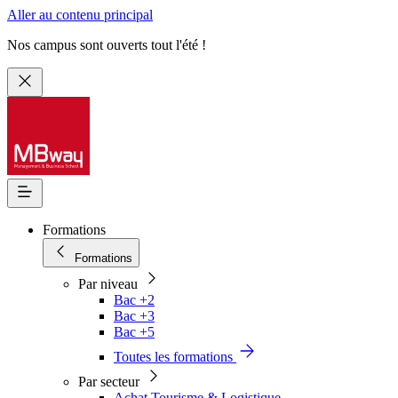
Aller au contenu principal
Nos campus sont ouverts tout l'été !
Formations
Formations
Par niveau
Bac +2
Bac +3
Bac +5
Toutes les formations
Par secteur
Achat Tourisme & Logistique