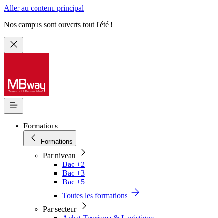
Aller au contenu principal
Nos campus sont ouverts tout l'été !
Formations
Formations
Par niveau
Bac +2
Bac +3
Bac +5
Toutes les formations
Par secteur
Achat Tourisme & Logistique