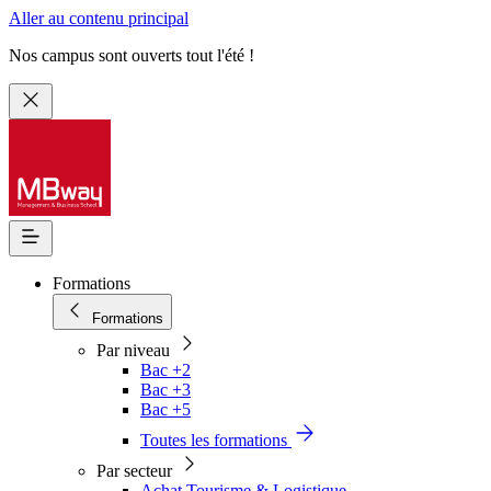
Aller au contenu principal
Nos campus sont ouverts tout l'été !
Formations
Formations
Par niveau
Bac +2
Bac +3
Bac +5
Toutes les formations
Par secteur
Achat Tourisme & Logistique