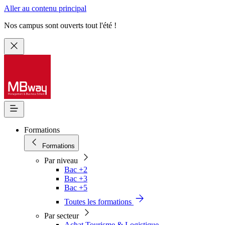
Aller au contenu principal
Nos campus sont ouverts tout l'été !
Formations
Formations
Par niveau
Bac +2
Bac +3
Bac +5
Toutes les formations
Par secteur
Achat Tourisme & Logistique