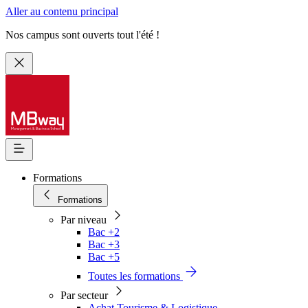
Aller au contenu principal
Nos campus sont ouverts tout l'été !
Formations
Formations
Par niveau
Bac +2
Bac +3
Bac +5
Toutes les formations
Par secteur
Achat Tourisme & Logistique