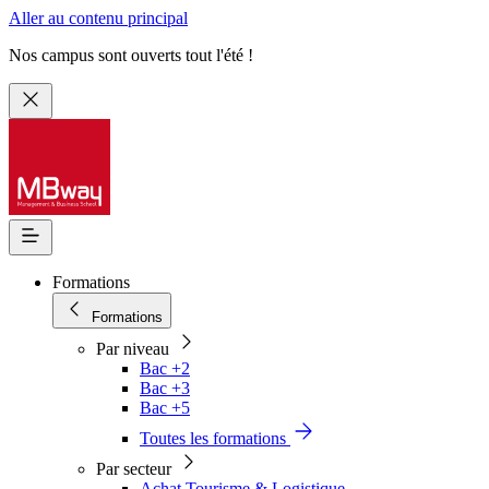
Aller au contenu principal
Nos campus sont ouverts tout l'été !
Formations
Formations
Par niveau
Bac +2
Bac +3
Bac +5
Toutes les formations
Par secteur
Achat Tourisme & Logistique