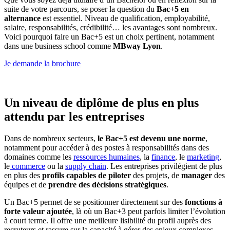
suite de votre parcours, se poser la question du
Bac+5 en
alternance
est essentiel. Niveau de qualification, employabilité,
salaire, responsabilités, crédibilité… les avantages sont nombreux.
Voici pourquoi faire un Bac+5 est un choix pertinent, notamment
dans une business school comme
MBway Lyon
.
Je demande la brochure
Un niveau de diplôme de plus en plus
attendu par les entreprises
Dans de nombreux secteurs,
le Bac+5 est devenu une norme
,
notamment pour accéder à des postes à responsabilités dans des
domaines comme les
ressources humaines
, la
finance
, le
marketing
,
le
commerce
ou la
supply chain
. Les entreprises privilégient de plus
en plus des
profils capables de piloter
des projets, de
manager
des
équipes et de
prendre des décisions stratégiques
.
Un Bac+5 permet de se positionner directement sur des
fonctions à
forte valeur ajoutée
, là où un Bac+3 peut parfois limiter l’évolution
à court terme. Il offre une meilleure lisibilité du profil auprès des
recruteurs et rassure sur la capacité à gérer des enjeux complexes.