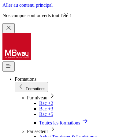
Aller au contenu principal
Nos campus sont ouverts tout l'été !
Formations
Formations
Par niveau
Bac +2
Bac +3
Bac +5
Toutes les formations
Par secteur
Achat Tourisme & Logistique