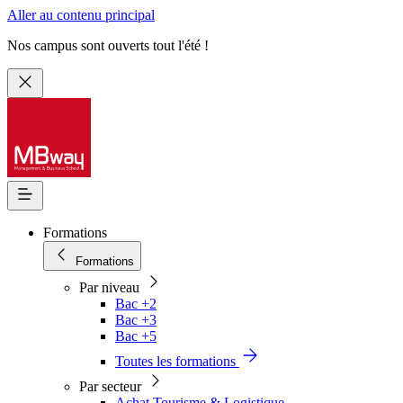
Aller au contenu principal
Nos campus sont ouverts tout l'été !
Formations
Formations
Par niveau
Bac +2
Bac +3
Bac +5
Toutes les formations
Par secteur
Achat Tourisme & Logistique