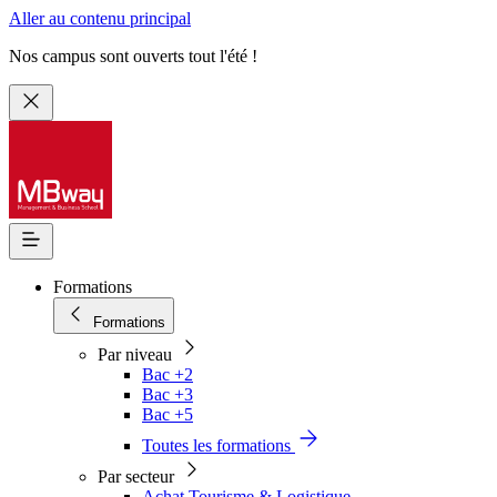
Aller au contenu principal
Nos campus sont ouverts tout l'été !
Formations
Formations
Par niveau
Bac +2
Bac +3
Bac +5
Toutes les formations
Par secteur
Achat Tourisme & Logistique