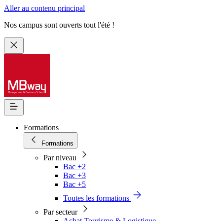
Aller au contenu principal
Nos campus sont ouverts tout l'été !
Formations
Formations
Par niveau
Bac +2
Bac +3
Bac +5
Toutes les formations
Par secteur
Achat Tourisme & Logistique