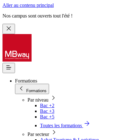
Aller au contenu principal
Nos campus sont ouverts tout l'été !
Formations
Formations
Par niveau
Bac +2
Bac +3
Bac +5
Toutes les formations
Par secteur
Achat Tourisme & Logistique