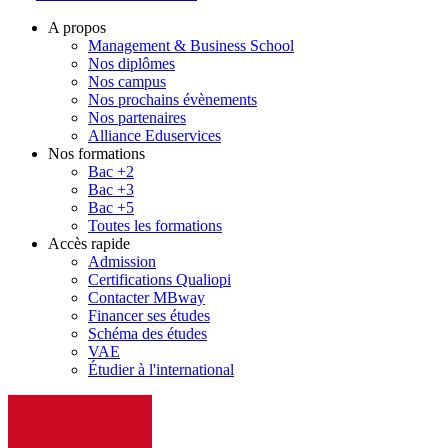
A propos
Management & Business School
Nos diplômes
Nos campus
Nos prochains évènements
Nos partenaires
Alliance Eduservices
Nos formations
Bac +2
Bac +3
Bac +5
Toutes les formations
Accès rapide
Admission
Certifications Qualiopi
Contacter MBway
Financer ses études
Schéma des études
VAE
Étudier à l'international