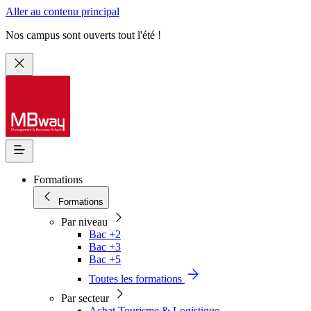
Aller au contenu principal
Nos campus sont ouverts tout l'été !
Formations
Formations
Par niveau
Bac +2
Bac +3
Bac +5
Toutes les formations
Par secteur
Achat Tourisme & Logistique