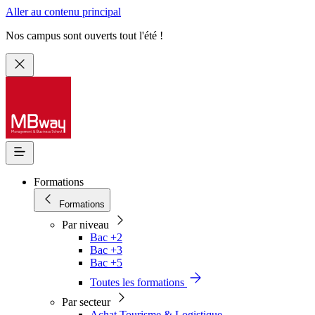
Aller au contenu principal
Nos campus sont ouverts tout l'été !
Formations
Formations
Par niveau
Bac +2
Bac +3
Bac +5
Toutes les formations
Par secteur
Achat Tourisme & Logistique