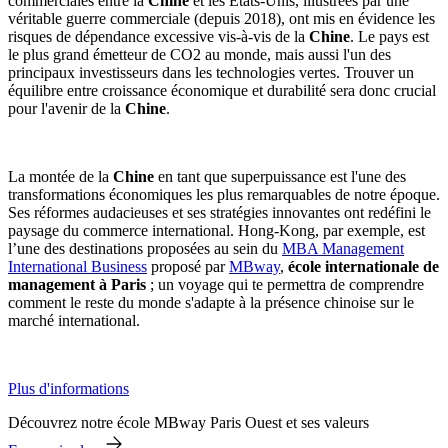
commerciales entre la
Chine
et les États-Unis, illustrées par une
véritable guerre commerciale (depuis 2018), ont mis en évidence les
risques de dépendance excessive vis-à-vis de la
Chine
. Le pays est
le plus grand émetteur de CO2 au monde, mais aussi l'un des
principaux investisseurs dans les technologies vertes. Trouver un
équilibre entre croissance économique et durabilité sera donc crucial
pour l'avenir de la
Chine
.
La montée de la
Chine
en tant que superpuissance est l'une des
transformations économiques les plus remarquables de notre époque.
Ses réformes audacieuses et ses stratégies innovantes ont redéfini le
paysage du commerce international. Hong-Kong, par exemple, est
l’une des destinations proposées au sein du
MBA Management
International Business
proposé par
MBway
,
école internationale de
management à Paris
; un voyage qui te permettra de comprendre
comment le reste du monde s'adapte à la présence chinoise sur le
marché international.
Plus d'informations
Découvrez notre école MBway Paris Ouest et ses valeurs