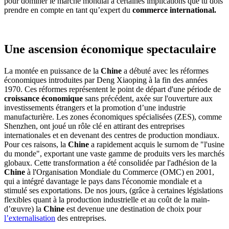
pour dominer le marché mondial a certaines implications que tu dois
prendre en compte en tant qu’expert du
commerce international.
Une ascension économique spectaculaire
La montée en puissance de la
Chine
a débuté avec les réformes
économiques introduites par Deng Xiaoping à la fin des années
1970. Ces réformes représentent le point de départ d'une période de
croissance économique
sans précédent, axée sur l'ouverture aux
investissements étrangers et la promotion d’une industrie
manufacturière. Les zones économiques spécialisées (ZES), comme
Shenzhen, ont joué un rôle clé en attirant des entreprises
internationales et en devenant des centres de production mondiaux.
Pour ces raisons, la
Chine
a rapidement acquis le surnom de "l'usine
du monde", exportant une vaste gamme de produits vers les marchés
globaux. Cette transformation a été consolidée par l'adhésion de la
Chine
à l'Organisation Mondiale du Commerce (OMC) en 2001,
qui a intégré davantage le pays dans l'économie mondiale et a
stimulé ses exportations. De nos jours, (grâce à certaines législations
flexibles quant à la production industrielle et au coût de la main-
d’œuvre) la
Chine
est devenue une destination de choix pour
l’externalisation
des entreprises.