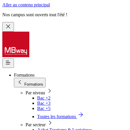
Aller au contenu principal
Nos campus sont ouverts tout l'été !
Formations
Formations
Par niveau
Bac +2
Bac +3
Bac +5
Toutes les formations
Par secteur
Achat Tourisme & Logistique