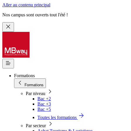
Aller au contenu principal
Nos campus sont ouverts tout l'été !
Formations
Formations
Par niveau
Bac +2
Bac +3
Bac +5
Toutes les formations
Par secteur
Achat Tourisme & Logistique