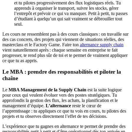
et tu pilotes progressivement des flux logistiques réels. Tu
apprends à organiser le transport, suivre les stocks, gérer
l’entrepôt et prévoir ce qui va manquer. Petit à petit, tu passes
d’étudiant à quelqu’un qui sait vraiment se débrouiller tout
seul.
Les cours ne ressemblent pas à des cours classiques : on travaille sur
des cas concrets, des projets qui viennent de situations réelles, des
masterclass et le Factory Game. Faire ton
alternance supply chain
vient naturellement après : chaque semaine en entreprise te fait
progresser, te rend plus sûr de toi et te permet de vraiment appliquer
ce que tu as appris.
Le MBA : prendre des responsabilités et piloter la
chaîne
Le
MBA Management de la Supply Chain
est la suite logique
pour ceux qui veulent évoluer vers des postes stratégiques. Tu
approfondis la gestion des flux, les achats, la planification et le
management d’équipe.
L’alternance
reste le cœur de
l’apprentissage : tu appliques ce que tu vois en cours, tu pilotes des
projets et tu observes directement l’effet de tes décisions.
L’expérience que tu gagnes en alternance te permet de prendre des
responsabilités petit à petit et d’être opérationnel dès ton arrivée en