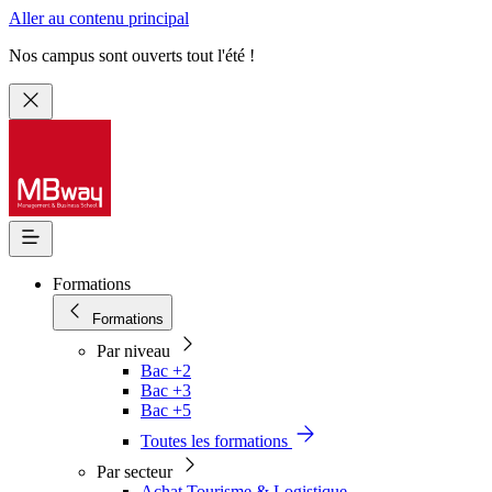
Aller au contenu principal
Nos campus sont ouverts tout l'été !
Formations
Formations
Par niveau
Bac +2
Bac +3
Bac +5
Toutes les formations
Par secteur
Achat Tourisme & Logistique