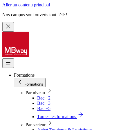
Aller au contenu principal
Nos campus sont ouverts tout l'été !
Formations
Formations
Par niveau
Bac +2
Bac +3
Bac +5
Toutes les formations
Par secteur
Achat Tourisme & Logistique