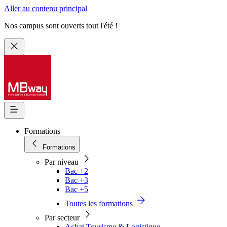
Aller au contenu principal
Nos campus sont ouverts tout l'été !
Formations
Formations
Par niveau
Bac +2
Bac +3
Bac +5
Toutes les formations
Par secteur
Achat Tourisme & Logistique