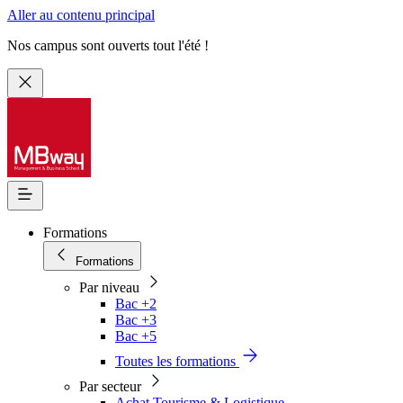
Aller au contenu principal
Nos campus sont ouverts tout l'été !
Formations
Formations
Par niveau
Bac +2
Bac +3
Bac +5
Toutes les formations
Par secteur
Achat Tourisme & Logistique