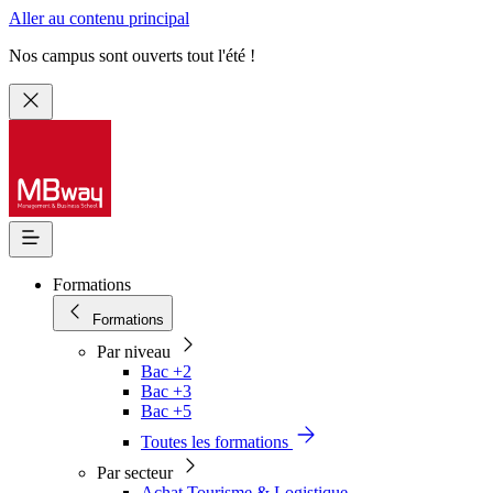
Aller au contenu principal
Nos campus sont ouverts tout l'été !
Formations
Formations
Par niveau
Bac +2
Bac +3
Bac +5
Toutes les formations
Par secteur
Achat Tourisme & Logistique