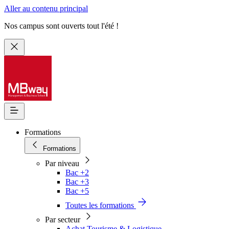
Aller au contenu principal
Nos campus sont ouverts tout l'été !
Formations
Formations
Par niveau
Bac +2
Bac +3
Bac +5
Toutes les formations
Par secteur
Achat Tourisme & Logistique