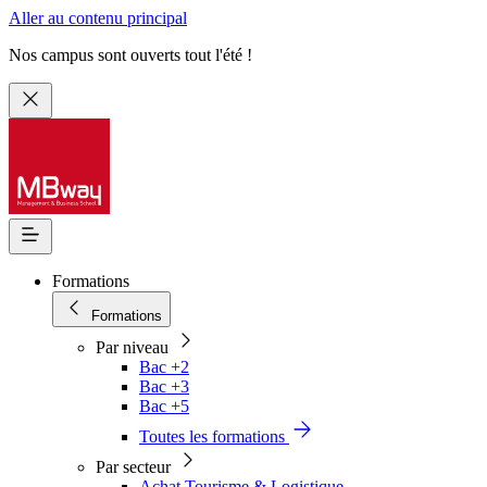
Aller au contenu principal
Nos campus sont ouverts tout l'été !
Formations
Formations
Par niveau
Bac +2
Bac +3
Bac +5
Toutes les formations
Par secteur
Achat Tourisme & Logistique