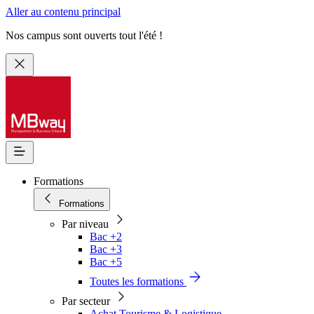
Aller au contenu principal
Nos campus sont ouverts tout l'été !
Formations
Formations
Par niveau
Bac +2
Bac +3
Bac +5
Toutes les formations
Par secteur
Achat Tourisme & Logistique