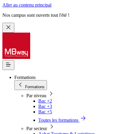
Aller au contenu principal
Nos campus sont ouverts tout l'été !
Formations
Formations
Par niveau
Bac +2
Bac +3
Bac +5
Toutes les formations
Par secteur
Achat Tourisme & Logistique