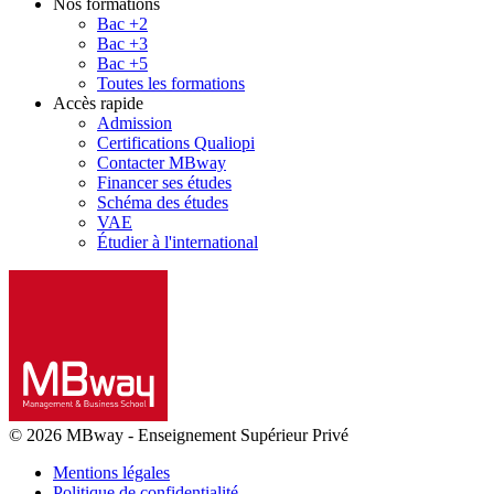
Nos formations
Bac +2
Bac +3
Bac +5
Toutes les formations
Accès rapide
Admission
Certifications Qualiopi
Contacter MBway
Financer ses études
Schéma des études
VAE
Étudier à l'international
© 2026 MBway
-
Enseignement Supérieur Privé
Mentions légales
Politique de confidentialité