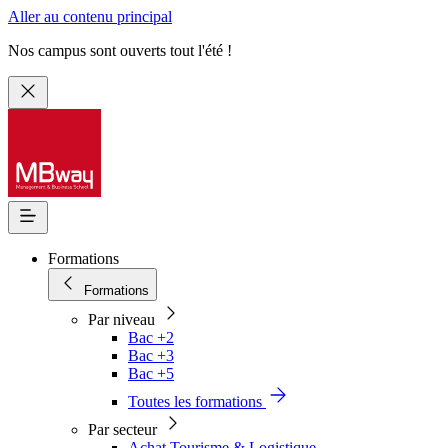
Aller au contenu principal
Nos campus sont ouverts tout l'été !
Formations
Formations
Par niveau
Bac +2
Bac +3
Bac +5
Toutes les formations
Par secteur
Achat Tourisme & Logistique