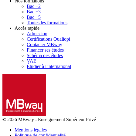
Nos formations
Bac +2
Bac +3
Bac +5
Toutes les formations
Accès rapide
Admission
Certifications Qualiopi
Contacter MBway
Financer ses études
Schéma des études
VAE
Étudier à l'international
© 2026 MBway
-
Enseignement Supérieur Privé
Mentions légales
Politique de confidentialité