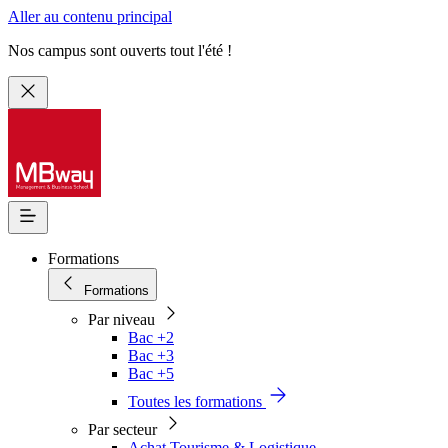
Aller au contenu principal
Nos campus sont ouverts tout l'été !
Formations
Formations
Par niveau
Bac +2
Bac +3
Bac +5
Toutes les formations
Par secteur
Achat Tourisme & Logistique