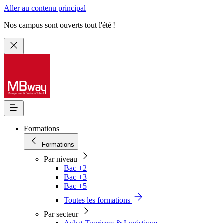
Aller au contenu principal
Nos campus sont ouverts tout l'été !
Formations
Formations
Par niveau
Bac +2
Bac +3
Bac +5
Toutes les formations
Par secteur
Achat Tourisme & Logistique