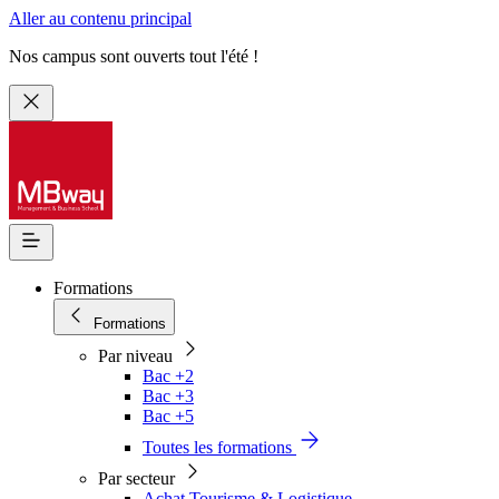
Aller au contenu principal
Nos campus sont ouverts tout l'été !
Formations
Formations
Par niveau
Bac +2
Bac +3
Bac +5
Toutes les formations
Par secteur
Achat Tourisme & Logistique