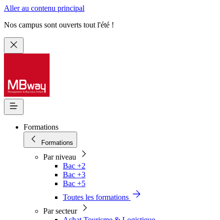
Aller au contenu principal
Nos campus sont ouverts tout l'été !
Formations
Formations
Par niveau
Bac +2
Bac +3
Bac +5
Toutes les formations
Par secteur
Achat Tourisme & Logistique