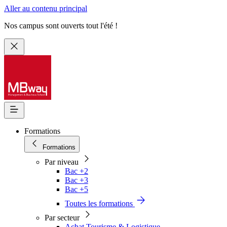
Aller au contenu principal
Nos campus sont ouverts tout l'été !
Formations
Formations
Par niveau
Bac +2
Bac +3
Bac +5
Toutes les formations
Par secteur
Achat Tourisme & Logistique