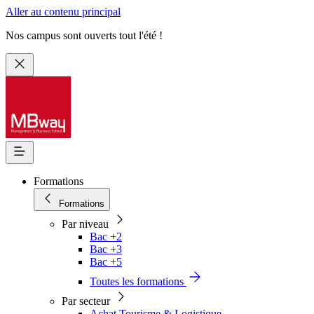
Aller au contenu principal
Nos campus sont ouverts tout l'été !
Formations
Formations
Par niveau
Bac +2
Bac +3
Bac +5
Toutes les formations
Par secteur
Achat Tourisme & Logistique