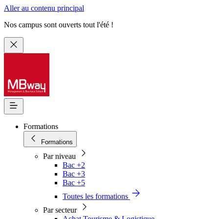
Aller au contenu principal
Nos campus sont ouverts tout l'été !
Formations
Formations
Par niveau
Bac +2
Bac +3
Bac +5
Toutes les formations
Par secteur
Achat Tourisme & Logistique