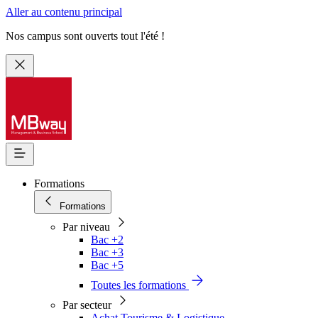
Aller au contenu principal
Nos campus sont ouverts tout l'été !
Formations
Formations
Par niveau
Bac +2
Bac +3
Bac +5
Toutes les formations
Par secteur
Achat Tourisme & Logistique