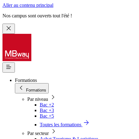
Aller au contenu principal
Nos campus sont ouverts tout l'été !
Formations
Formations
Par niveau
Bac +2
Bac +3
Bac +5
Toutes les formations
Par secteur
Achat Tourisme & Logistique