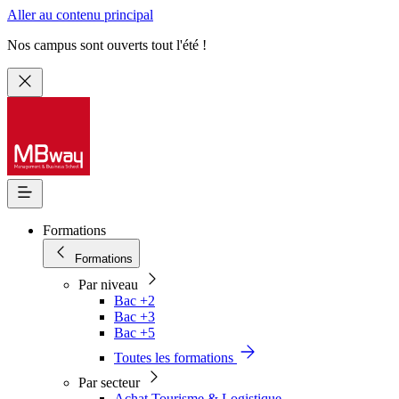
Aller au contenu principal
Nos campus sont ouverts tout l'été !
Formations
Formations
Par niveau
Bac +2
Bac +3
Bac +5
Toutes les formations
Par secteur
Achat Tourisme & Logistique