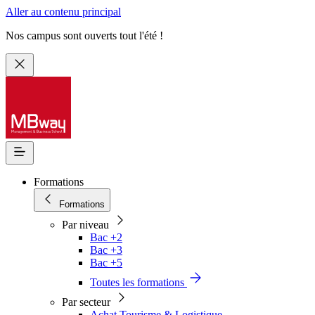
Aller au contenu principal
Nos campus sont ouverts tout l'été !
Formations
Formations
Par niveau
Bac +2
Bac +3
Bac +5
Toutes les formations
Par secteur
Achat Tourisme & Logistique