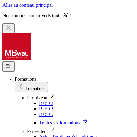
Aller au contenu principal
Nos campus sont ouverts tout l'été !
Formations
Formations
Par niveau
Bac +2
Bac +3
Bac +5
Toutes les formations
Par secteur
Achat Tourisme & Logistique