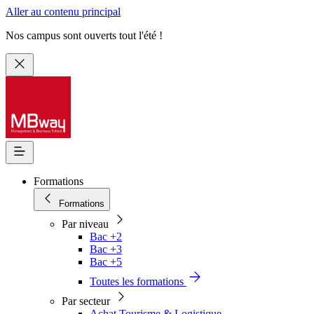
Aller au contenu principal
Nos campus sont ouverts tout l'été !
Formations
Formations
Par niveau
Bac +2
Bac +3
Bac +5
Toutes les formations
Par secteur
Achat Tourisme & Logistique